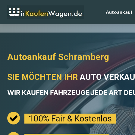
Autoankauf
Autoankauf Schramberg
SIE MÖCHTEN IHR
AUTO VERKAU
WIR KAUFEN FAHRZEUGE
JEDE ART D
100% Fair & Kostenlos