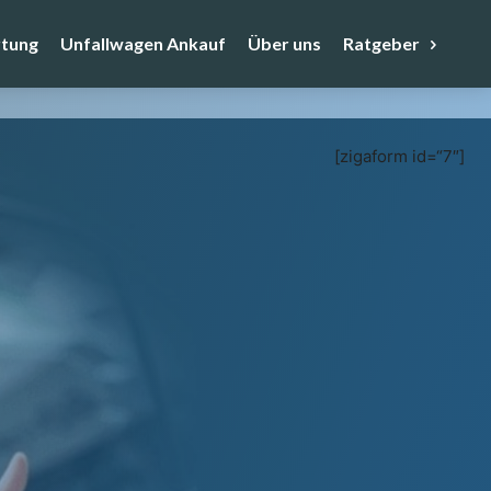
tung
Unfallwagen Ankauf
Über uns
Ratgeber
[zigaform id=“7″]