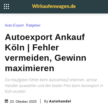
Wirkaufenwagen.de
Auto-Export
Ratgeber
Autoexport Ankauf
Köln | Fehler
vermeiden, Gewinn
maximieren
Die häufigsten Fehler beim Autoverkauf erkennen, seriöse
Händler auswählen und den besten Preis beim Autoexport in
Köln erzielen
By
Autohandel
23. Oktober 2025