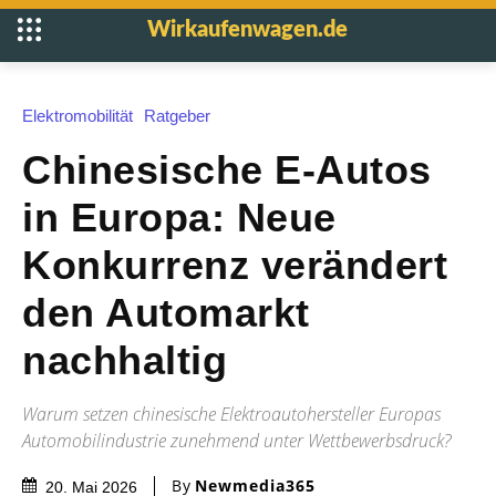
Wirkaufenwagen.de
Elektromobilität
Ratgeber
Chinesische E-Autos
in Europa: Neue
Konkurrenz verändert
den Automarkt
nachhaltig
Warum setzen chinesische Elektroautohersteller Europas
Automobilindustrie zunehmend unter Wettbewerbsdruck?
By
Newmedia365
20. Mai 2026