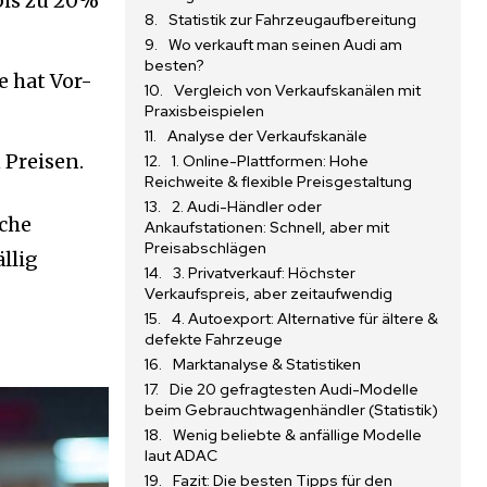
bis zu 20%
Statistik zur Fahrzeugaufbereitung
Wo verkauft man seinen Audi am
besten?
e hat Vor-
Vergleich von Verkaufskanälen mit
Praxisbeispielen
Analyse der Verkaufskanäle
 Preisen.
1. Online-Plattformen: Hohe
Reichweite & flexible Preisgestaltung
2. Audi-Händler oder
lche
Ankaufstationen: Schnell, aber mit
Preisabschlägen
llig
3. Privatverkauf: Höchster
Verkaufspreis, aber zeitaufwendig
4. Autoexport: Alternative für ältere &
defekte Fahrzeuge
Marktanalyse & Statistiken
Die 20 gefragtesten Audi-Modelle
beim Gebrauchtwagenhändler (Statistik)
Wenig beliebte & anfällige Modelle
laut ADAC
Fazit: Die besten Tipps für den