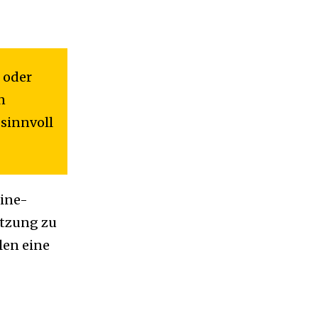
 oder
n
sinnvoll
line-
ätzung zu
len eine