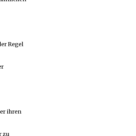
der Regel
er
er ihren
r zu