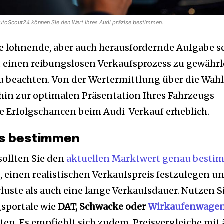
utoScout24 können Sie den Wert Ihres Audi präzise bestimmen.
ne lohnende, aber auch herausfordernde Aufgabe s
d einen reibungslosen Verkaufsprozess zu gewährl
zu beachten. Von der Wertermittlung über die Wahl
 hin zur optimalen Präsentation Ihres Fahrzeugs 
re Erfolgschancen beim Audi-Verkauf erheblich.
gs bestimmen
sollten Sie den
aktuellen Marktwert genau best
, einen realistischen Verkaufspreis festzulegen u
luste als auch eine lange Verkaufsdauer. Nutzen S
sportale wie
DAT, Schwacke oder
Wirkaufenwagen
ten. Es empfiehlt sich zudem, Preisvergleiche mit