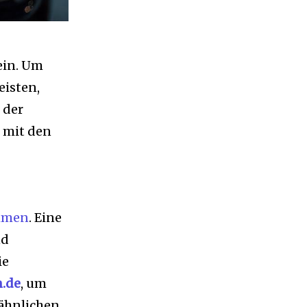
ein. Um
eisten,
 der
– mit den
immen
. Eine
nd
ie
.de
, um
 ähnlichen