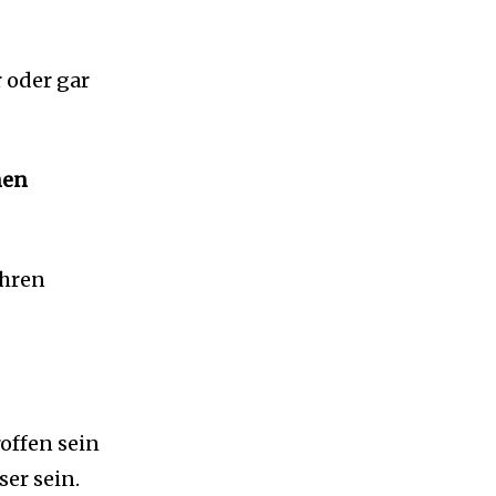
 oder gar
nen
ahren
offen sein
er sein.