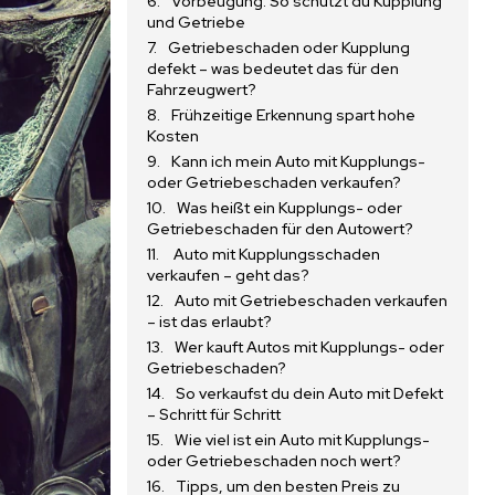
Vorbeugung: So schützt du Kupplung
und Getriebe
Getriebeschaden oder Kupplung
defekt – was bedeutet das für den
Fahrzeugwert?
Frühzeitige Erkennung spart hohe
Kosten
Kann ich mein Auto mit Kupplungs-
oder Getriebeschaden verkaufen?
Was heißt ein Kupplungs- oder
Getriebeschaden für den Autowert?
Auto mit Kupplungsschaden
verkaufen – geht das?
Auto mit Getriebeschaden verkaufen
– ist das erlaubt?
Wer kauft Autos mit Kupplungs- oder
Getriebeschaden?
So verkaufst du dein Auto mit Defekt
– Schritt für Schritt
Wie viel ist ein Auto mit Kupplungs-
oder Getriebeschaden noch wert?
Tipps, um den besten Preis zu