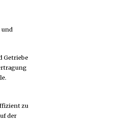
g und
d Getriebe
bertragung
le.
fizient zu
uf der