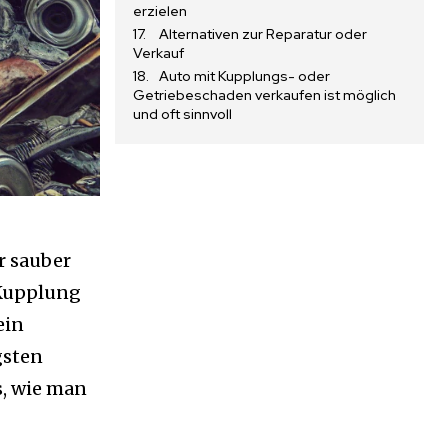
erzielen
Alternativen zur Reparatur oder
Verkauf
Auto mit Kupplungs- oder
Getriebeschaden verkaufen ist möglich
und oft sinnvoll
r sauber
 Kupplung
ein
gsten
s, wie man