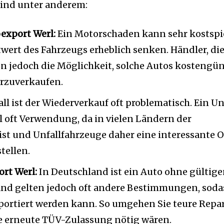
 sind unter anderem:
export Werl:
Ein Motorschaden kann sehr kostspie
ert des Fahrzeugs erheblich senken. Händler, die
ben jedoch die Möglichkeit, solche Autos kostengün
erzuverkaufen.
l ist der Wiederverkauf oft problematisch. Ein U
 oft Verwendung, da in vielen Ländern der
st und Unfallfahrzeuge daher eine interessante O
tellen.
rt Werl:
In Deutschland ist ein Auto ohne gültig
and gelten jedoch oft andere Bestimmungen, soda
ortiert werden kann. So umgehen Sie teure Repa
ne erneute TÜV-Zulassung nötig wären.