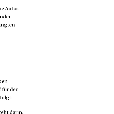
re Autos
änder
dingten
aben
 für den
folgt:
teht darin,