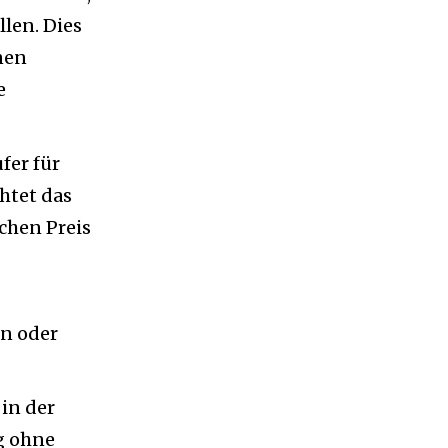
len. Dies
nen
e
fer für
htet das
chen Preis
en oder
in der
g ohne