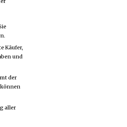
der
Sie
n.
te Käufer,
haben und
mt der
d können
 aller