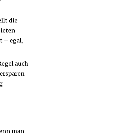
llt die
bieten
 – egal,
Regel auch
 ersparen
g
 wenn man