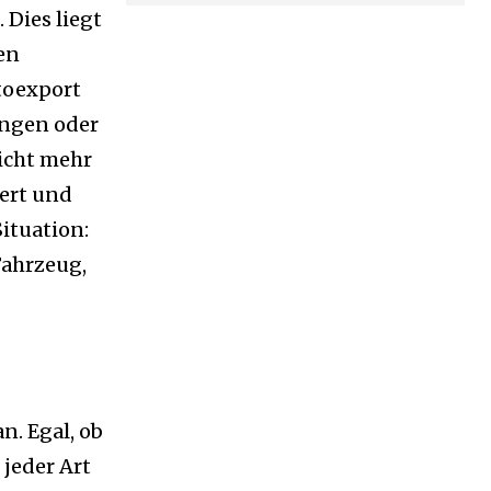
Dies liegt
en
toexport
ungen oder
icht mehr
ert und
ituation:
Fahrzeug,
. Egal, ob
 jeder Art