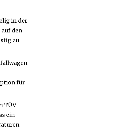
lig in der
 auf den
stig zu
nfallwagen
ption für
en TÜV
ss ein
raturen